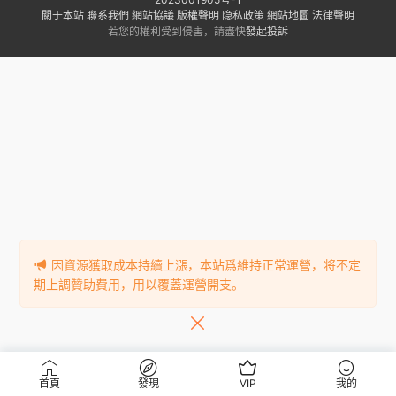
關于本站
聯系我們
網站協議
版權聲明
隐私政策
網站地圖
法律聲明
若您的權利受到侵害，請盡快
發起投訴
因資源獲取成本持續上漲，本站爲維持正常運營，将不定
期上調贊助費用，用以覆蓋運營開支。
首頁
發現
VIP
我的