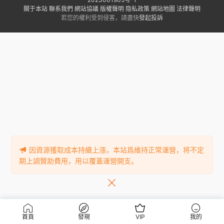
關于本站
聯系我們
網站協議
版權聲明
隐私政策
網站地圖
法律聲明
若您的權利受到侵害，請盡快
發起投訴
因資源獲取成本持續上漲，本站爲維持正常運營，将不定
期上調贊助費用，用以覆蓋運營開支。
首頁
發現
VIP
我的