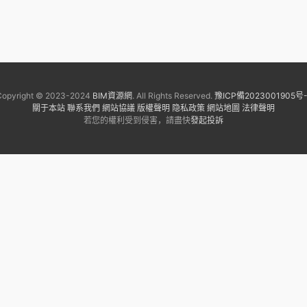
Copyright © 2023-2024
BIM資源網
. All Rights Reserved.
豫ICP備2023001905号-
關于本站
聯系我們
網站協議
版權聲明
隐私政策
網站地圖
法律聲明
若您的權利受到侵害，請盡快
發起投訴