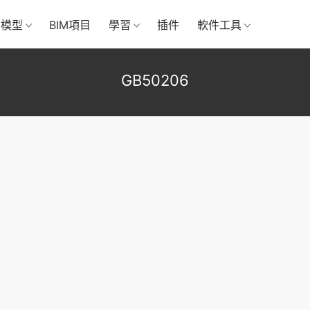
M模型
BIM項目
學習
插件
軟件工具
GB50206