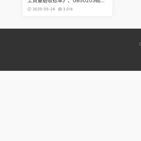
工質量驗收标準》、GB50203砌體
結構、GB50204混凝土結構、GB5
2025-05-24
3.01k
0205鋼結構、GB50206木結構等
施工質量驗收标準規範（全套16
本）