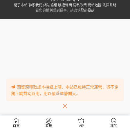
關于本站
聯系我們
網站協議
版權聲明
隐私政策
網站地圖
法律聲明
若您的權利受到侵害，請盡快
發起投訴
因資源獲取成本持續上漲，本站爲維持正常運營，将不定
期上調贊助費用，用以覆蓋運營開支。
首頁
發現
VIP
我的