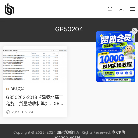
GB50204
BIM資料
GB50202-2018《建築地基工
程施工質量驗收标準》、GB5
0203砌體結構、GB50204混
2025-05-24
凝土結構、GB50205鋼結構、
GB50206木結構等施工質量驗
收标準規範（全套16本）
Copyright © 2023-2024
BIM資源網
. All Rights Reserved.
豫ICP備
2023001905号-1