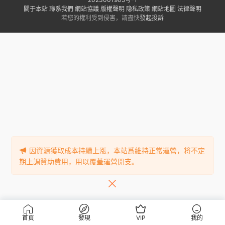
關于本站
聯系我們
網站協議
版權聲明
隐私政策
網站地圖
法律聲明
若您的權利受到侵害，請盡快
發起投訴
因資源獲取成本持續上漲，本站爲維持正常運營，将不定
期上調贊助費用，用以覆蓋運營開支。
首頁
發現
VIP
我的