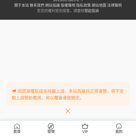
關于本站
聯系我們
網站協議
版權聲明
隐私政策
網站地圖
法律聲明
若您的權利受到侵害，請盡快
發起投訴
因資源獲取成本持續上漲，本站爲維持正常運營，将不定
期上調贊助費用，用以覆蓋運營開支。
首頁
發現
VIP
我的