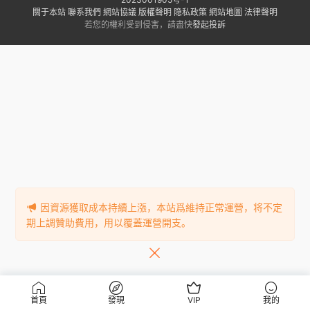
關于本站
聯系我們
網站協議
版權聲明
隐私政策
網站地圖
法律聲明
若您的權利受到侵害，請盡快
發起投訴
因資源獲取成本持續上漲，本站爲維持正常運營，将不定
期上調贊助費用，用以覆蓋運營開支。
首頁
發現
VIP
我的