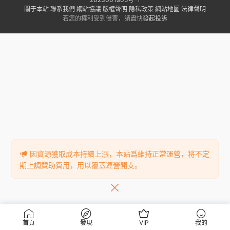
關于本站
聯系我們
網站協議
版權聲明
隐私政策
網站地圖
法律聲明
若您的權利受到侵害，請盡快
發起投訴
因資源獲取成本持續上漲，本站爲維持正常運營，将不定
期上調贊助費用，用以覆蓋運營開支。
首頁
發現
VIP
我的