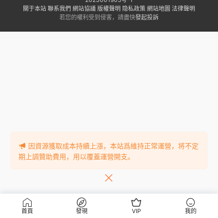
關于本站
聯系我們
網站協議
版權聲明
隐私政策
網站地圖
法律聲明
若您的權利受到侵害，請盡快
發起投訴
因資源獲取成本持續上漲，本站爲維持正常運營，将不定
期上調贊助費用，用以覆蓋運營開支。
首頁
發現
VIP
我的