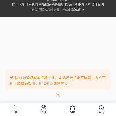
關于本站
聯系我們
網站協議
版權聲明
隐私政策
網站地圖
法律聲明
若您的權利受到侵害，請盡快
發起投訴
因資源獲取成本持續上漲，本站爲維持正常運營，将不定
期上調贊助費用，用以覆蓋運營開支。
首頁
發現
VIP
我的