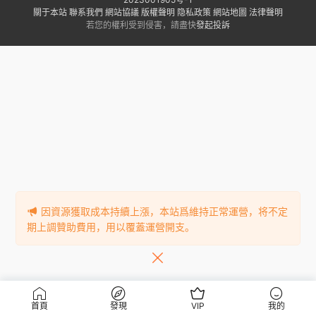
關于本站
聯系我們
網站協議
版權聲明
隐私政策
網站地圖
法律聲明
若您的權利受到侵害，請盡快
發起投訴
因資源獲取成本持續上漲，本站爲維持正常運營，将不定
期上調贊助費用，用以覆蓋運營開支。
首頁
發現
VIP
我的