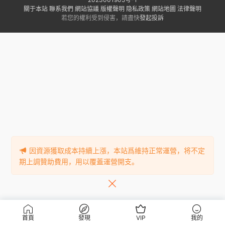
關于本站
聯系我們
網站協議
版權聲明
隐私政策
網站地圖
法律聲明
若您的權利受到侵害，請盡快
發起投訴
因資源獲取成本持續上漲，本站爲維持正常運營，将不定
期上調贊助費用，用以覆蓋運營開支。
首頁
發現
VIP
我的