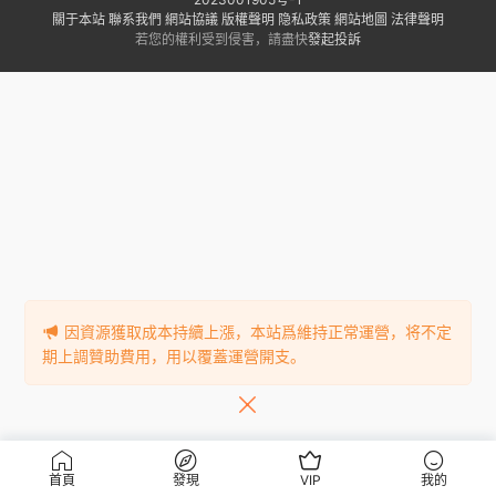
關于本站
聯系我們
網站協議
版權聲明
隐私政策
網站地圖
法律聲明
若您的權利受到侵害，請盡快
發起投訴
因資源獲取成本持續上漲，本站爲維持正常運營，将不定
期上調贊助費用，用以覆蓋運營開支。
首頁
發現
VIP
我的