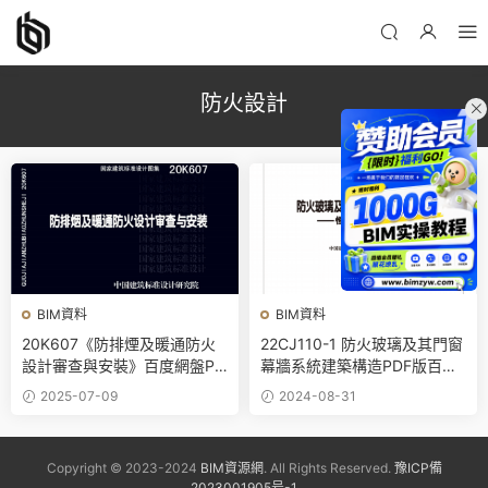
防火設計
BIM資料
BIM資料
20K607《防排煙及暖通防火
22CJ110-1 防火玻璃及其門窗
設計審查與安裝》百度網盤PD
幕牆系統建築構造PDF版百度
F電子版下載
網盤下載
2025-07-09
2024-08-31
Copyright © 2023-2024
BIM資源網
. All Rights Reserved.
豫ICP備
2023001905号-1