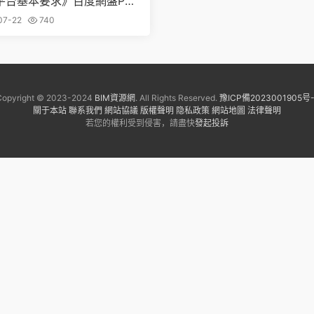
平台基本要求》百度網盤PDF
下載
07-22
740
Copyright © 2023-2024
BIM資源網
. All Rights Reserved.
豫ICP備2023001905号-
關于本站
聯系我們
網站協議
版權聲明
隐私政策
網站地圖
法律聲明
若您的權利受到侵害，請盡快
發起投訴