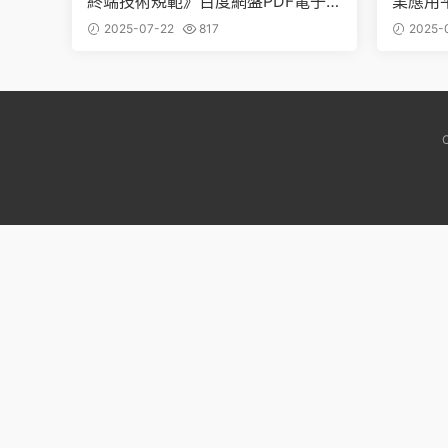
終端技術規範》百度網盤PDF電子版
業應用
下載
電子版
2025-07-22
817
2025-