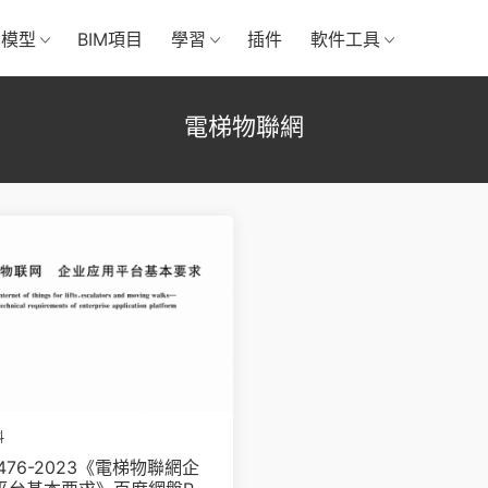
M模型
BIM項目
學習
插件
軟件工具
電梯物聯網
料
4476-2023《電梯物聯網企