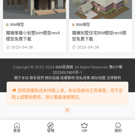
BIM模型
BIM模型
獨棟單層小别墅bim模型revit
獨棟别墅住宅BIM模型revit模
模型免費下載
型免費下載
2023-04-26
2023-04-26
Copyright © 2023-2024
BIM資源網
. All Rights Reserved.
豫ICP備
2023001905号-1
關于本站
聯系我們
網站協議
版權聲明
隐私政策
網站地圖
法律聲明
若您的權利受到侵害，請盡快
發起投訴
因資源獲取成本持續上漲，本站爲維持正常運營，将不定
期上調贊助費用，用以覆蓋運營開支。
首頁
發現
VIP
我的