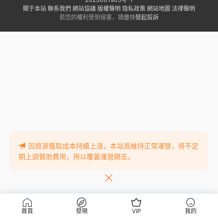
關于本站
聯系我們
網站協議
版權聲明
隐私政策
網站地圖
法律聲明
若您的權利受到侵害，請盡快
發起投訴
因資源獲取成本持續上漲，本站爲維持正常運營，将不定
期上調贊助費用，用以覆蓋運營開支。
首頁
發現
VIP
我的