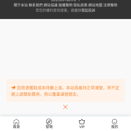
關于本站
聯系我們
網站協議
版權聲明
隐私政策
網站地圖
法律聲明
若您的權利受到侵害，請盡快
發起投訴
因資源獲取成本持續上漲，本站爲維持正常運營，将不定
期上調贊助費用，用以覆蓋運營開支。
首頁
發現
VIP
我的