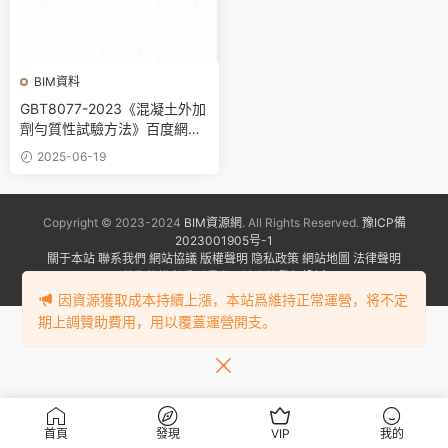
BIM資料
GBT8077-2023《混凝土外加
劑勻質性試驗方法》百度網盤
PDF下載
2025-06-19
Copyright © 2023-2024
BIM資源網
. All Rights Reserved.
豫ICP備
2023001905号-1
關于本站
聯系我們
網站協議
版權聲明
隐私政策
網站地圖
法律聲明
若您的權利受到侵害，請盡快
發起投訴
因資源獲取成本持續上漲，本站爲維持正常運營，将不定
期上調贊助費用，用以覆蓋運營開支。
首頁
發現
VIP
我的