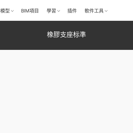
M模型
BIM項目
學習
插件
軟件工具
橡膠支座标準