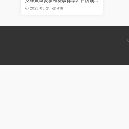
支座質量要求和檢驗标準》百度網
盤PDF下載
2025-05-21
418