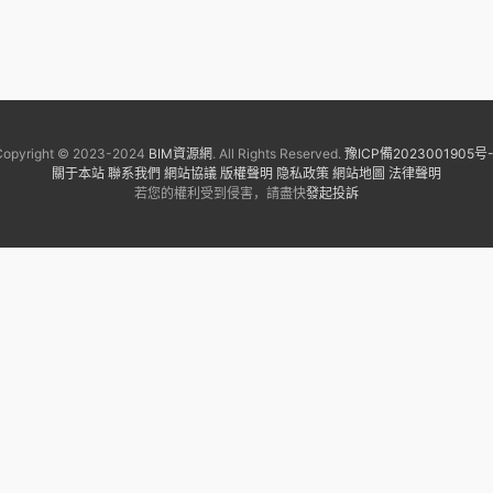
Copyright © 2023-2024
BIM資源網
. All Rights Reserved.
豫ICP備2023001905号-
關于本站
聯系我們
網站協議
版權聲明
隐私政策
網站地圖
法律聲明
若您的權利受到侵害，請盡快
發起投訴