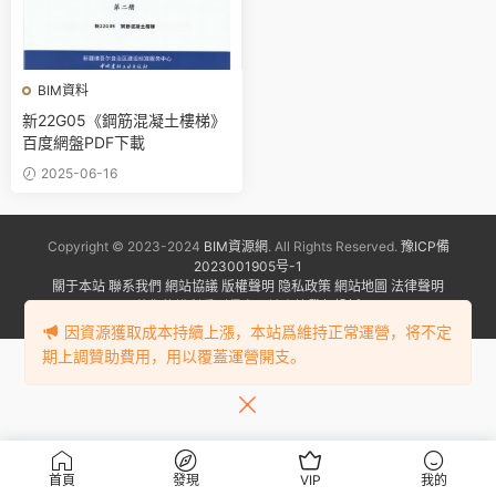
BIM資料
新22G05《鋼筋混凝土樓梯》
百度網盤PDF下載
2025-06-16
Copyright © 2023-2024
BIM資源網
. All Rights Reserved.
豫ICP備
2023001905号-1
關于本站
聯系我們
網站協議
版權聲明
隐私政策
網站地圖
法律聲明
若您的權利受到侵害，請盡快
發起投訴
因資源獲取成本持續上漲，本站爲維持正常運營，将不定
期上調贊助費用，用以覆蓋運營開支。
首頁
發現
VIP
我的