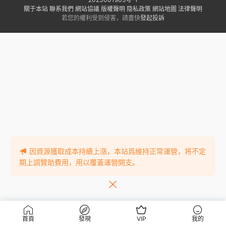
關于本站
聯系我們
網站協議
版權聲明
隐私政策
網站地圖
法律聲明
若您的權利受到侵害，請盡快
發起投訴
因資源獲取成本持續上漲，本站爲維持正常運營，将不定
期上調贊助費用，用以覆蓋運營開支。
首頁
發現
VIP
我的