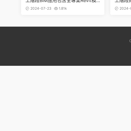
工階段BIM應用包含全專業Revit模
工階段
型（土建+精裝+幕牆+機電）+彙報
PT及
2024-07-23
1.81k
2024-
PPT