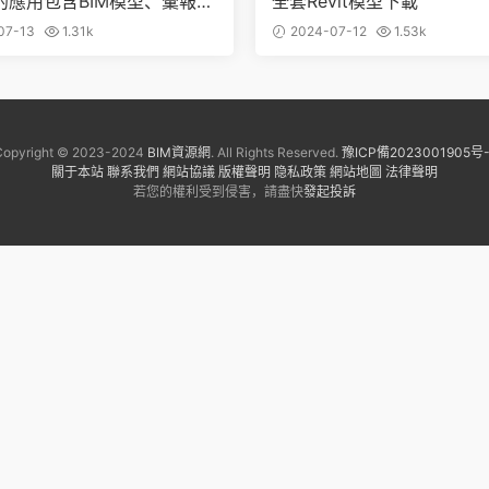
的應用包含BIM模型、彙報P
全套Revit模型下載
演示視頻等
07-13
1.31k
2024-07-12
1.53k
Copyright © 2023-2024
BIM資源網
. All Rights Reserved.
豫ICP備2023001905号-
關于本站
聯系我們
網站協議
版權聲明
隐私政策
網站地圖
法律聲明
若您的權利受到侵害，請盡快
發起投訴