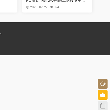
PC模式下BIM技術施工階段應用
（全套文件共包含BIM模型+彙報PP
2023-07-27
924
T+演示視頻等）
1