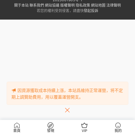
關于本站
聯系我們
網站協議
版權聲明
隐私政策
網站地圖
法律聲明
若您的權利受到侵害，請盡快
發起投訴
因資源獲取成本持續上漲，本站爲維持正常運營，将不定
期上調贊助費用，用以覆蓋運營開支。
首頁
發現
VIP
我的