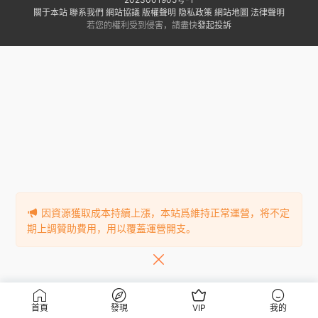
關于本站
聯系我們
網站協議
版權聲明
隐私政策
網站地圖
法律聲明
若您的權利受到侵害，請盡快
發起投訴
因資源獲取成本持續上漲，本站爲維持正常運營，将不定
期上調贊助費用，用以覆蓋運營開支。
首頁
發現
VIP
我的