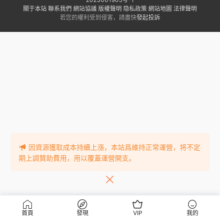
關于本站
聯系我們
網站協議
版權聲明
隐私政策
網站地圖
法律聲明
若您的權利受到侵害，請盡快
發起投訴
因資源獲取成本持續上漲，本站爲維持正常運營，将不定
期上調贊助費用，用以覆蓋運營開支。
首頁
發現
VIP
我的