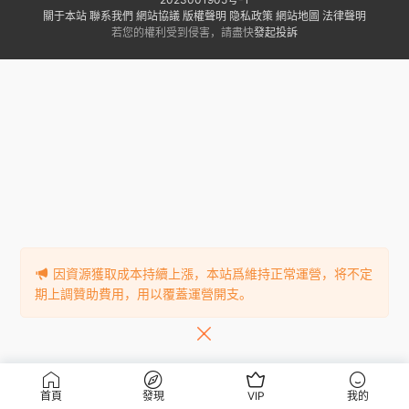
關于本站
聯系我們
網站協議
版權聲明
隐私政策
網站地圖
法律聲明
若您的權利受到侵害，請盡快
發起投訴
因資源獲取成本持續上漲，本站爲維持正常運營，将不定
期上調贊助費用，用以覆蓋運營開支。
首頁
發現
VIP
我的