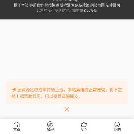
關于本站
聯系我們
網站協議
版權聲明
隐私政策
網站地圖
法律聲明
若您的權利受到侵害，請盡快
發起投訴
因資源獲取成本持續上漲，本站爲維持正常運營，将不定
期上調贊助費用，用以覆蓋運營開支。
首頁
發現
VIP
我的