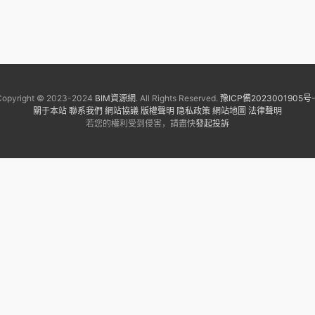
Copyright © 2023-2024
BIM資源網
. All Rights Reserved.
豫ICP備2023001905号-
關于本站
聯系我們
網站協議
版權聲明
隐私政策
網站地圖
法律聲明
若您的權利受到侵害，請盡快
發起投訴