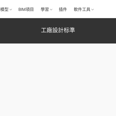
M模型
BIM項目
學習
插件
軟件工具
工廠設計标準