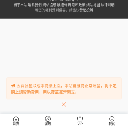
關于本站
聯系我們
網站協議
版權聲明
隐私政策
網站地圖
法律聲明
若您的權利受到侵害，請盡快
發起投訴
因資源獲取成本持續上漲，本站爲維持正常運營，将不定
期上調贊助費用，用以覆蓋運營開支。
首頁
發現
VIP
我的