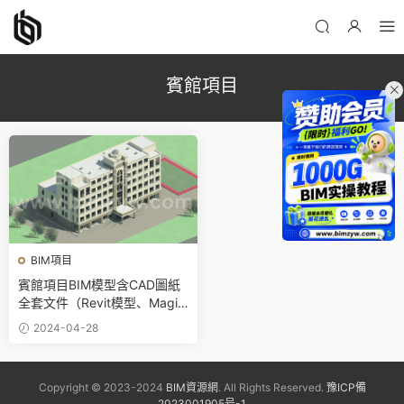
賓館項目
BIM項目
賓館項目BIM模型含CAD圖紙
全套文件（Revit模型、MagiC
AD模型、算量模型、計價文
2024-04-28
件、進度計劃BIM5D模型、PP
T彙報、視頻彙報等）
Copyright © 2023-2024
BIM資源網
. All Rights Reserved.
豫ICP備
2023001905号-1