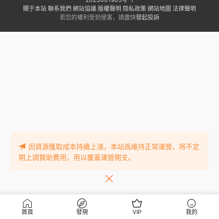
關于本站
聯系我們
網站協議
版權聲明
隐私政策
網站地圖
法律聲明
若您的權利受到侵害，請盡快
發起投訴
因資源獲取成本持續上漲，本站爲維持正常運營，将不定
期上調贊助費用，用以覆蓋運營開支。
首頁
發現
VIP
我的