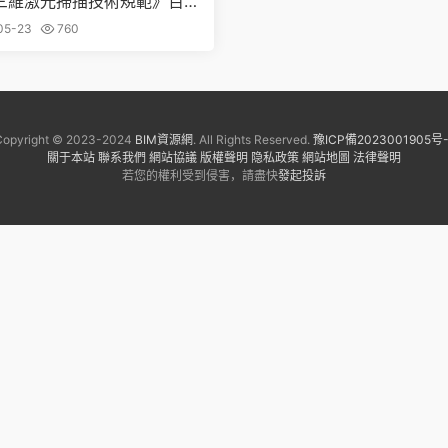
三維激光掃描技術規範》百
DF下載
05-23
760
Copyright © 2023-2024
BIM資源網
. All Rights Reserved.
豫ICP備2023001905号-
關于本站
聯系我們
網站協議
版權聲明
隐私政策
網站地圖
法律聲明
若您的權利受到侵害，請盡快
發起投訴