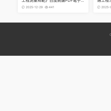
工程測量規範》百度網盤PDF電子版
通工程
下載
度網盤P
2025-12-29
441
2025-