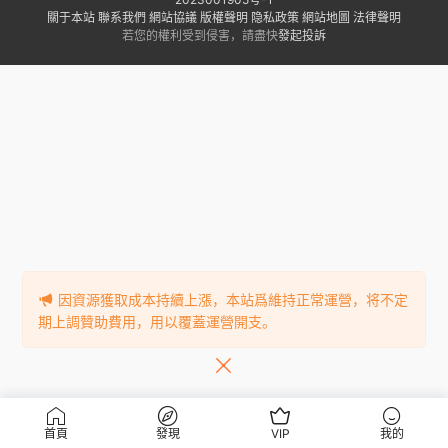
關于本站
聯系我們
網站協議
版權聲明
隐私政策
網站地圖
法律聲明
若您的權利受到侵害，請盡快
發起投訴
因資源獲取成本持續上漲，本站爲維持正常運營，将不定
期上調贊助費用，用以覆蓋運營開支。
首頁
發現
VIP
我的