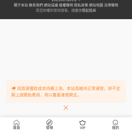
關于本站
聯系我們
網站協議
版權聲明
隐私政策
網站地圖
法律聲明
若您的權利受到侵害，請盡快
發起投訴
因資源獲取成本持續上漲，本站爲維持正常運營，将不定
期上調贊助費用，用以覆蓋運營開支。
首頁
發現
VIP
我的