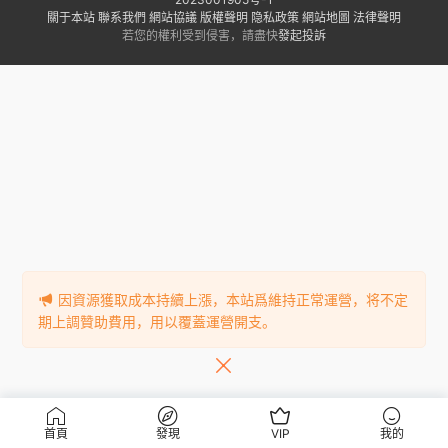
關于本站
聯系我們
網站協議
版權聲明
隐私政策
網站地圖
法律聲明
若您的權利受到侵害，請盡快
發起投訴
因資源獲取成本持續上漲，本站爲維持正常運營，将不定
期上調贊助費用，用以覆蓋運營開支。
首頁
發現
VIP
我的