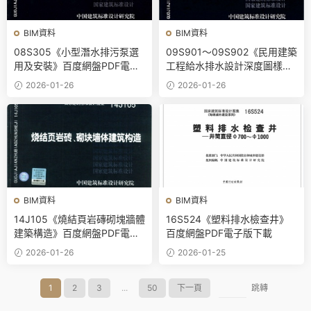
BIM資料
BIM資料
08S305《小型潛水排污泵選
09S901～09S902《民用建築
用及安裝》百度網盤PDF電子
工程給水排水設計深度圖樣》
版下載
（2009年合訂本）百度網盤P
2026-01-26
2026-01-26
DF電子版下載
BIM資料
BIM資料
14J105《燒結頁岩磚砌塊牆體
16S524《塑料排水檢查井》
建築構造》百度網盤PDF電子
百度網盤PDF電子版下載
版下載
2026-01-26
2026-01-25
1
2
3
...
50
下一頁
跳轉