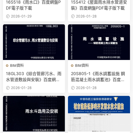
16S518《雨水口》百度網盤P
15S412《屋面雨水排水管道安
DF電子版下載
裝》百度網盤PDF電子版下載
2026-01-29
2026-01-28
BIM資料
BIM資料
18GL303《綜合管廊污水、雨
20S805-1《雨水調蓄設施 鋼
水管道敷設與安裝》百度網盤
筋混凝土雨水調蓄池》百度網
PDF電子版下載
盤PDF電子版下載
2026-01-28
2026-01-28