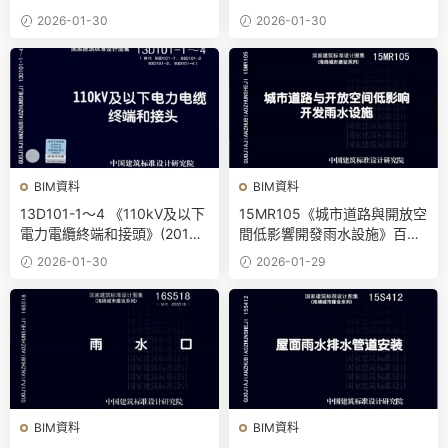
載
子版下載
2026-01-30
2026-01-30
BIM資料
BIM資料
13D101-1～4 《110kV及以下
15MR105《城市道路與開放空
電力電纜終端和接頭》(2013
間低影響開發雨水設施》百度
年合訂本)百度網盤PDF電子版
網盤PDF電子版下載
2026-01-30
2026-01-29
下載
BIM資料
BIM資料